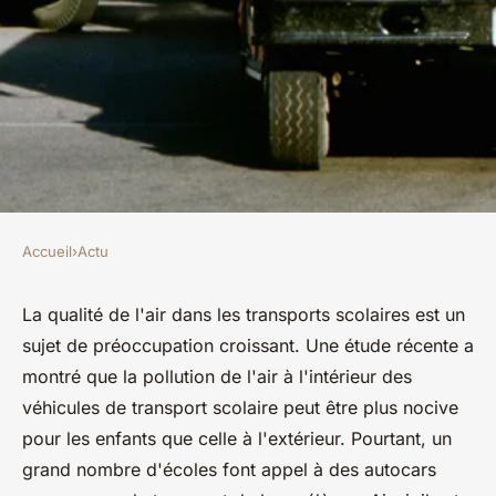
Accueil
›
Actu
ACTU
Quels sont les avantages d'un
La qualité de l'air dans les transports scolaires est un
sujet de préoccupation croissant. Une étude récente a
système de purification d'air
montré que la pollution de l'air à l'intérieur des
pour les véhicules de transport
véhicules de transport scolaire peut être plus nocive
scolaire?
pour les enfants que celle à l'extérieur. Pourtant, un
grand nombre d'écoles font appel à des autocars
Mya
•
31 mai 2024
•
5 min de lecture