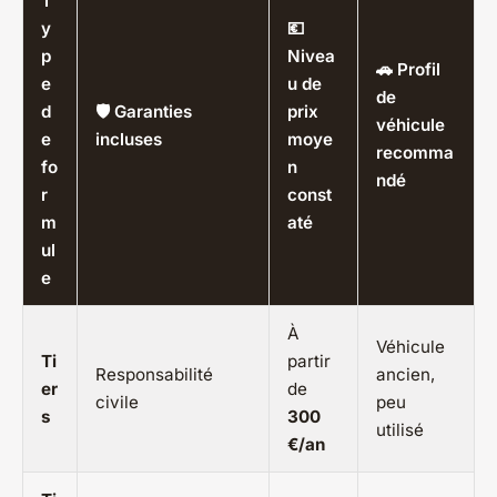
T
y
💶
p
Nivea
🚗 Profil
e
u de
de
d
🛡️ Garanties
prix
véhicule
e
incluses
moye
recomma
fo
n
ndé
r
const
m
até
ul
e
À
Véhicule
Ti
partir
Responsabilité
ancien,
er
de
civile
peu
s
300
utilisé
€/an