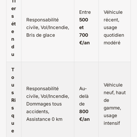
Ti
er
Entre
Véhicule
s
Responsabilité
500
récent,
ét
civile, Vol/Incendie,
et
usage
e
Bris de glace
700
quotidien
n
€/an
modéré
d
u
T
o
u
Véhicule
Responsabilité
Au-
s
neuf, haut
civile, Vol/Incendie,
delà
Ri
de
Dommages tous
de
s
gamme,
accidents,
800
q
usage
Assistance 0 km
€/an
u
intensif
e