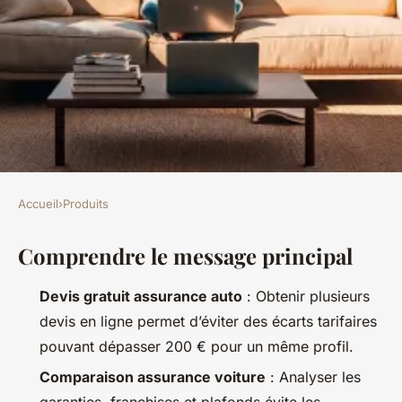
Accueil
›
Produits
PRODUITS
Comprendre le message principal
Comparatif des devis
d'assurance auto pour un
Devis gratuit assurance auto
: Obtenir plusieurs
meilleur tarif
devis en ligne permet d’éviter des écarts tarifaires
pouvant dépasser 200 € pour un même profil.
Colas
•
19/03/2026 15:14
•
11 min de lecture
Comparaison assurance voiture
: Analyser les