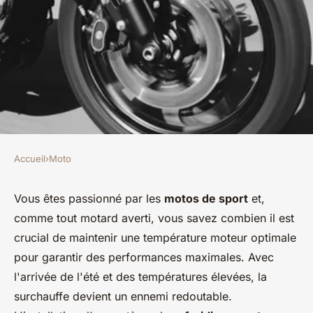
Accueil
›
Moto
MOTO
Comment installer un système
Vous êtes passionné par les
motos de sport
et,
comme tout motard averti, vous savez combien il est
de refroidissement
crucial de maintenir une température moteur optimale
supplémentaire sur une moto
pour garantir des performances maximales. Avec
de sport pour éviter la
l'arrivée de l'été et des températures élevées, la
surchauffe ?
surchauffe devient un ennemi redoutable.