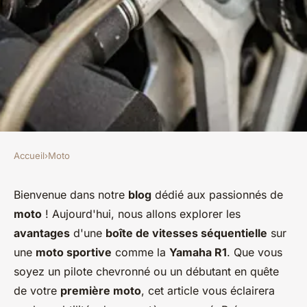
Accueil
›
Moto
MOTO
Quels sont les avantages d'une
Bienvenue dans notre
blog
dédié aux passionnés de
moto
! Aujourd'hui, nous allons explorer les
boîte de vitesses séquentielle
avantages
d'une
boîte de vitesses séquentielle
sur
sur une moto sportive comme
une
moto sportive
comme la
Yamaha R1
. Que vous
la Yamaha R1 ?
soyez un pilote chevronné ou un débutant en quête
de votre
première moto
, cet article vous éclairera
Mya
•
31 mai 2024
•
6 min de lecture