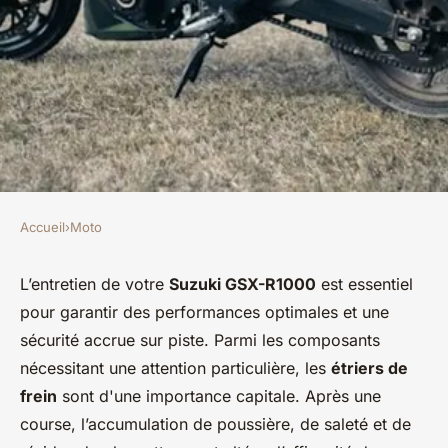
Accueil
›
Moto
MOTO
Quelle est la meilleure
L’entretien de votre
Suzuki GSX-R1000
est essentiel
pour garantir des performances optimales et une
méthode pour nettoyer les
sécurité accrue sur piste. Parmi les composants
étriers de frein d'une Suzuki
nécessitant une attention particulière, les
étriers de
GSX-R1000 après une course
frein
sont d'une importance capitale. Après une
?
course, l’accumulation de poussière, de saleté et de