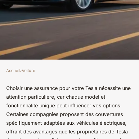
Accueil
›
Voiture
VOITURE
Assurance pour tesla : les
Choisir une assurance pour votre Tesla nécessite une
attention particulière, car chaque model et
meilleures options à découvrir
fonctionnalité unique peut influencer vos options.
Certaines compagnies proposent des couvertures
Mya
•
3 avril 2025
•
5 min de lecture
spécifiquement adaptées aux véhicules électriques,
offrant des avantages que les propriétaires de Tesla