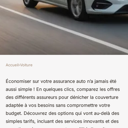
Accueil
›
Voiture
VOITURE
Comparez facilement les
Économiser sur votre assurance auto n’a jamais été
aussi simple ! En quelques clics, comparez les offres
assurances auto pour
des différents assureurs pour dénicher la couverture
économiser !
adaptée à vos besoins sans compromettre votre
budget. Découvrez des options qui vont au-delà des
Mya
•
17 avril 2025
•
4 min de lecture
simples tarifs, incluant des services innovants et des