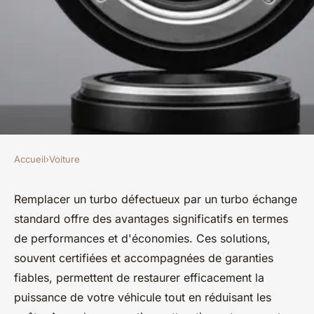
Accueil
›
Voiture
VOITURE
Turbo échange standard :
Remplacer un turbo défectueux par un turbo échange
standard offre des avantages significatifs en termes
performance et économies à la
de performances et d'économies. Ces solutions,
clé
souvent certifiées et accompagnées de garanties
fiables, permettent de restaurer efficacement la
Mya
•
5 février 2025
•
4 min de lecture
puissance de votre véhicule tout en réduisant les